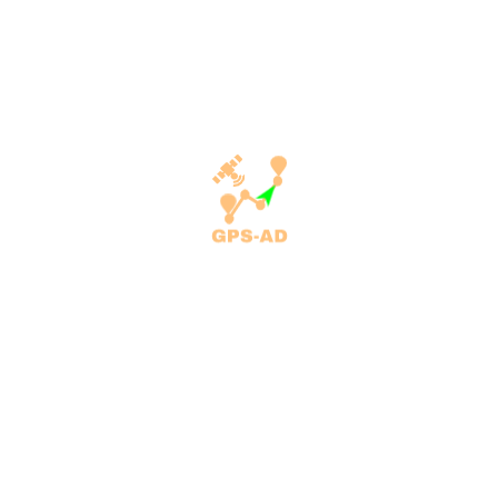
Installation of generators
Monitoring of petrol station tanks
Remote monitoring and control
GPS tracking system
Monitoring ang control of generators
Monitoring and control of public lighting
Installation of generators
Monitoring of petrol station tanks
MENY
Home
Shërbimet
Sistemi i përcjelljes me GPS
Fik automjetin me komandë
Monitorimi i naftës
Servisimi dhe mirëmbajtja e automjeteve
Monitorimi dhe kontrolli i gjeneratorëve
Monitorimi dhe kontrolli i ndriçimit publik