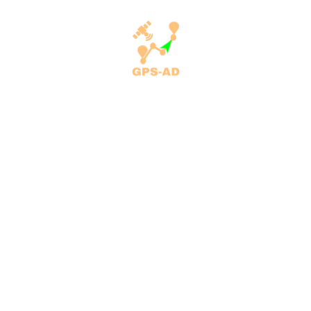
sigurojë evidence të plotë të punës të secilit automjet.
MENY
Home
Shërbimet
Sistemi i përcjelljes me GPS
Fik automjetin me komandë
Monitorimi i naftës
Servisimi dhe mirëmbajtja e automjeteve
Monitorimi dhe kontrolli i gjeneratorëve
Monitorimi dhe kontrolli i ndriçimit publik
Blog
ADRESA
Rr. Okarina, Përroi i Njelmët
10000 Prishtinë
Republika e Kosovës
Tel: +383 44 168 704
Email: info@gps-ad.com
Orari i punës: