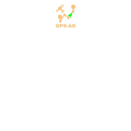
qëllimi tjetër mund të bëhet vetëm me lejen paraprake nga pronari.
MENY
Home
Shërbimet
Sistemi i përcjelljes me GPS
Fik automjetin me komandë
Monitorimi i naftës
Servisimi dhe mirëmbajtja e automjeteve
Monitorimi dhe kontrolli i gjeneratorëve
Monitorimi dhe kontrolli i ndriçimit publik
Blog
ADRESA
Rr. Okarina, Përroi i Njelmët
10000 Prishtinë
Republika e Kosovës
Tel: +383 44 168 704
Email: info@gps-ad.com
Orari i punës:
E hënë – e shtunë: 8:00–20:00